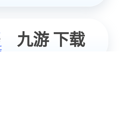
04
/
07